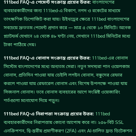
111bed FAQ-এ পেমেন্ট সংক্রান্ত প্রশ্নের উত্তর:
বাংলাদেশের
ব্যবহারকারীদের জন্য 111bed-এ বিকাশ, নগদ ও রকেটের মাধ্যমে
তাৎক্ষণিক ডিপোজিট করা যায়। উইথড্রের ক্ষেত্রে 111bed বাংলাদেশের
সবচেয়ে দ্রুততম পেমেন্ট প্রদান করে — মাত্র ৫ থেকে ১০ মিনিটে। অনেক
প্ল্যাটফর্ম যেখানে ২৪ থেকে ৪৮ ঘণ্টা নেয়, সেখানে 111bed মিনিটের মধ্যে
টাকা পাঠিয়ে দেয়।
111bed FAQ-এ বোনাস সংক্রান্ত প্রশ্নের উত্তর:
111bed-এর বোনাস
সিস্টেম বাংলাদেশের মধ্যে অন্যতম সেরা। নতুন সদস্যরা পান ওয়েলকাম
বোনাস, প্রতিদিন পাওয়া যায় ডেইলি লগইন বোনাস, বন্ধুদের রেফার
করলে পাওয়া যায় রেফারেল বোনাস এবং বিশেষ উপলক্ষে পাওয়া যায়
সিজনাল বোনাস। তবে বোনাস ব্যবহারের আগে সংশ্লিষ্ট ওয়েজারিং
শর্তগুলো মনোযোগ দিয়ে পড়ুন।
111bed FAQ-এ নিরাপত্তা সংক্রান্ত প্রশ্নের উত্তর:
111bed
ব্যবহারকারীদের নিরাপত্তায় কোনো আপোষ করে না। ২৫৬-বিট SSL
এনক্রিপশন, দ্বি-স্তরীয় প্রমাণীকরণ (2FA) এবং AI-চালিত ফ্রড ডিটেকশন