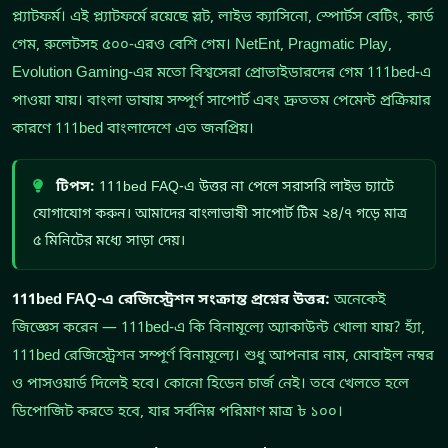
প্ল্যাটফর্ম। এই প্ল্যাটফর্মে রয়েছে স্লট, লাইভ ক্যাসিনো, স্পোর্টস বেটিং, কার্ড
গেম, রুলেটসহ ৫০০-এরও বেশি গেম। NetEnt, Pragmatic Play,
Evolution Gaming-এর মতো বিশ্বসেরা প্রোভাইডারদের গেম 111bed-এ
পাওয়া যায়। বাংলা ভাষায় সম্পূর্ণ সাপোর্ট এবং দ্রুততম পেমেন্ট প্রক্রিয়ার
কারণে 111bed বাংলাদেশে এত জনপ্রিয়।
টিপস:
111bed FAQ-এ উত্তর না পেলে সরাসরি লাইভ চ্যাটে
যোগাযোগ করুন। আমাদের বাংলাভাষী সাপোর্ট টিম ২৪/৭ গড়ে মাত্র
৫ মিনিটের মধ্যে সাড়া দেয়।
111bed FAQ-এ রেজিস্ট্রেশন সংক্রান্ত প্রশ্নের উত্তর:
অনেকেই
জিজ্ঞেস করেন — 111bed-এ কি বিনামূল্যে অ্যাকাউন্ট খোলা যায়? হ্যাঁ,
111bed রেজিস্ট্রেশন সম্পূর্ণ বিনামূল্যে। শুধু আপনার নাম, মোবাইল নম্বর
ও পাসওয়ার্ড দিলেই হবে। কোনো হিডেন চার্জ নেই। তবে খেলতে হলে
ডিপোজিট করতে হবে, যার সর্বনিম্ন পরিমাণ মাত্র ৳ ১০০।