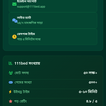
ইমেইল সাপোর্ট
support@111bed.app
লাইভ চ্যাট
২৪/৭ তাৎক্ষণিক সাড়া
রেসপন্স টাইম
গড়ে ৫ মিনিটের মধ্যে
111bed সংখ্যায়
৫০ লক্ষ+
মোট সদস্য
৫০০+
গেমের সংখ্যা
৫–১০ মিনিট
উইথড্র টাইম
৪.৮ / ৫
গড় রেটিং