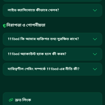
লাইভ ক্যাসিনোতে কীভাবে খেলব?
নিরাপত্তা ও গোপনীয়তা
111bed কি আমার ব্যক্তিগত তথ্য সুরক্ষিত রাখে?
111bed অ্যাকাউন্ট হ্যাক হলে কী করব?
দায়িত্বশীল গেমিং সম্পর্কে 111bed-এর নীতি কী?
দ্রুত লিংক