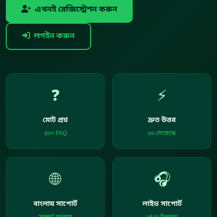
এখনই রেজিস্ট্রেশন করুন
লগইন করুন
❓
⚡
মোট প্রশ্ন
দ্রুত উত্তর
৫০+ FAQ
৩০ সেকেন্ডে
🌐
🎧
বাংলায় সাপোর্ট
লাইভ সাপোর্ট