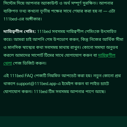
সিস্টেম দিয়ে আপনার অ্যাকাউন্ট ও অর্থ সম্পূর্ণ সুরক্ষিত। আপনার
ব্যক্তিগত তথ্য কখনো তৃতীয় পক্ষের সাথে শেয়ার করা হয় না — এটা
111bed-এর অঙ্গীকার।
দায়িত্বশীল গেমিং:
111bed সবসময় দায়িত্বশীল গেমিংকে উৎসাহিত
করে। আমরা চাই আপনি গেম উপভোগ করুন, কিন্তু নিজের আর্থিক সীমা
ও মানসিক স্বাস্থ্যের কথা সবসময় মাথায় রাখুন। কোনো সমস্যা অনুভব
করলে আমাদের সাপোর্ট টিমের সাথে যোগাযোগ করুন বা
দায়িত্বশীল
খেলা
পেজ ভিজিট করুন।
এই 111bed FAQ পেজটি নিয়মিত আপডেট করা হয়। নতুন কোনো প্রশ্ন
থাকলে
support@111bed.app-
এ ইমেইল করুন বা লাইভ চ্যাটে
যোগাযোগ করুন। 111bed টিম সবসময় আপনার পাশে আছে।