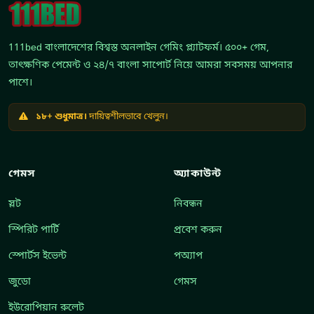
111bed বাংলাদেশের বিশ্বস্ত অনলাইন গেমিং প্ল্যাটফর্ম। ৫০০+ গেম,
তাৎক্ষণিক পেমেন্ট ও ২৪/৭ বাংলা সাপোর্ট নিয়ে আমরা সবসময় আপনার
পাশে।
১৮+ শুধুমাত্র।
দায়িত্বশীলভাবে খেলুন।
গেমস
অ্যাকাউন্ট
স্লট
নিবন্ধন
স্পিরিট পার্টি
প্রবেশ করুন
স্পোর্টস ইভেন্ট
পঅ্যাপ
জুডো
গেমস
ইউরোপিয়ান রুলেট