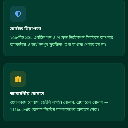
সর্বোচ্চ নিরাপত্তা
২৫৬-বিট SSL এনক্রিপশন ও AI ফ্রড ডিটেকশন সিস্টেমে আপনার
অ্যাকাউন্ট ও অর্থ সম্পূর্ণ সুরক্ষিত। তথ্য কখনো শেয়ার হয় না।
আকর্ষণীয় বোনাস
ওয়েলকাম বোনাস, ডেইলি লগইন বোনাস, রেফারেল বোনাস —
111bed-এর বোনাস সিস্টেম বাংলাদেশের অন্যতম সেরা।