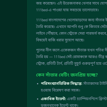
জয় করেছেন। এই উত্তেজনাকর খেলার সাথে যোগ 
111bed-এ পাওয়া যায় সবচেয়ে ভালোভাবে।
111bed বাংলাদেশের খেলোয়াড়দের জন্য সাঁতার ইভেন্
তৈরি করেছে। এখানে আপনি শুধু কে জিতবে সেট
লাইনে পৌঁছাবে, কোন স্ট্রোকে সেরা পারফর্ম কর
বিষয়েই বাজি ধরার সুযোগ আছে।
পুলের নীল জলে একেকজন সাঁতারু যখন গতির সীম
তৈরি হয় — 111bed সেই রোমাঞ্চকে আরও তীব্র কর
স্ট্রোক, প্রতিটি টার্ন, প্রতিটি মুহূর্ত গুরুত্বপূর্
কেন সাঁতার বেটিং জনপ্রিয় হচ্ছে?
পরিসংখ্যানভিত্তিক সিদ্ধান্ত:
সাঁতারুদের টাইম
হওয়ায় বিশ্লেষণ করা সহজ।
একাধিক ইভেন্ট:
একটি চ্যাম্পিয়নশিপে ফ্রিস্টাই
ডজনখানেক ইভেন্ট থাকে।