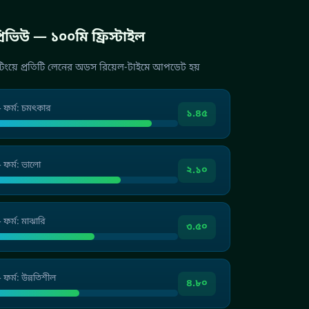
রিভিউ — ১০০মি ফ্রিস্টাইল
ংয়ে প্রতিটি লেনের অডস রিয়েল-টাইমে আপডেট হয়
— ফর্ম: চমৎকার
১.৪৫
 ফর্ম: ভালো
২.১০
 ফর্ম: মাঝারি
৩.৫০
 ফর্ম: উন্নতিশীল
৪.৮০