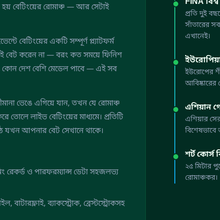
FINA বিশ্ব
হয় বেটিংয়ের রোমাঞ্চ — আর সেটাই
প্রতি দুই ব
সাঁতারের সবচে
এখানেই।
টে বেটিংয়ের একটি সম্পূর্ণ প্ল্যাটফর্ম
াই বেট করেন না — বরং কত সময়ে ফিনিশ
ইউরোপিয়া
বে, কোন দেশ বেশি মেডেল পাবে — এই সব
ইউরোপের শীর্ষ
আবিষ্কারের 
ানা ভেঙে এগিয়ে যান, তখন যে রোমাঞ্চ
এশিয়ান 
ে তোলে লাইভ বেটিংয়ের মাধ্যমে। প্রতিটি
এশিয়ার সের
ণ হয়ে ওঠে যখন আপনার বেট সেখানে থাকে।
বিশেষভাবে 
শর্ট কোর্স ব
২৫ মিটার প
িং রেকর্ড ও পারফরম্যান্স ডেটা সহজলভ্য
রোমাঞ্চকর।
ল, বাটারফ্লাই, ব্যাকস্ট্রোক, ব্রেস্টস্ট্রোকসহ