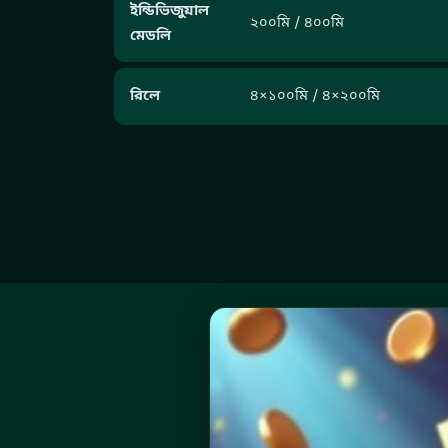
ইন্ডিভিজুয়াল
২০০মি / ৪০০মি
মেডলি
রিলে
৪×১০০মি / ৪×২০০মি