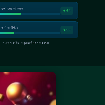
— ফর্ম: ঘুরে আসছেন
৬.৫০
 ফর্ম: অনিশ্চিত
৯.০০
* অডস কল্পিত, শুধুমাত্র উদাহরণের জন্য