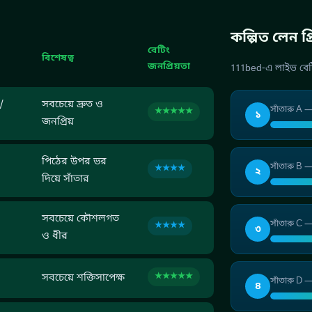
কল্পিত লেন প্
বেটিং
বিশেষত্ব
জনপ্রিয়তা
111bed-এ লাইভ বেটি
/
সবচেয়ে দ্রুত ও
সাঁতারু A 
★★★★★
১
জনপ্রিয়
পিঠের উপর ভর
সাঁতারু B —
★★★★
২
দিয়ে সাঁতার
সবচেয়ে কৌশলগত
সাঁতারু C —
★★★★
৩
ও ধীর
★★★★★
সবচেয়ে শক্তিসাপেক্ষ
সাঁতারু D —
৪