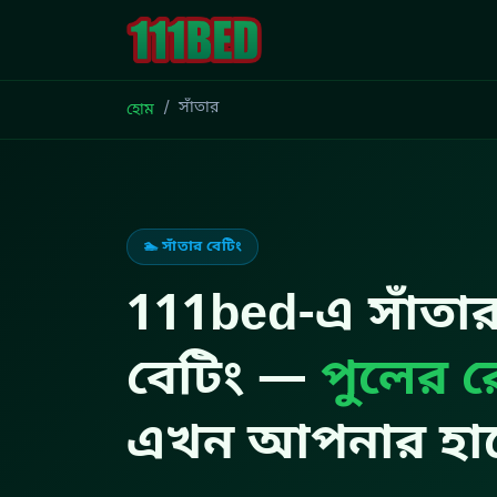
সাঁতার
হোম
🏊 সাঁতার বেটিং
111bed-এ সাঁতার
বেটিং —
পুলের র
এখন আপনার হাত