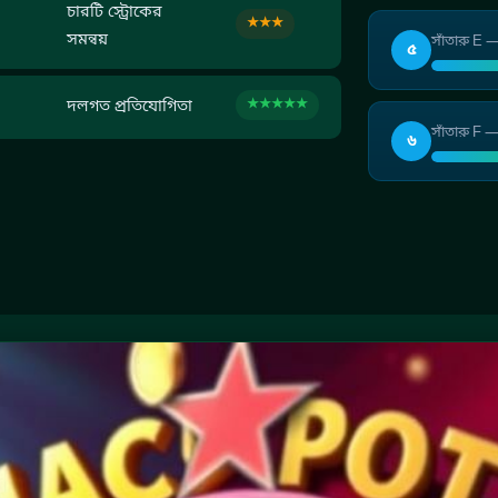
চারটি স্ট্রোকের
★★★
সমন্বয়
সাঁতারু E 
৫
★★★★★
দলগত প্রতিযোগিতা
সাঁতারু F —
৬