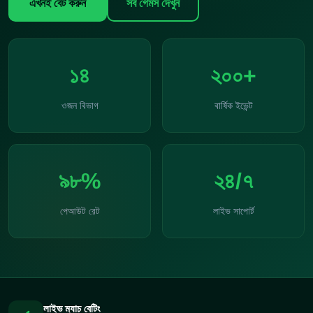
এখনই বেট করুন
সব গেমস দেখুন
১৪
২০০+
ওজন বিভাগ
বার্ষিক ইভেন্ট
৯৮%
২৪/৭
পেআউট রেট
লাইভ সাপোর্ট
লাইভ ম্যাচ বেটিং