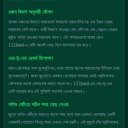
ওজন বিভাগ অনুযায়ী কৌশল
হালকা ওজনের বিভাগে ম্যাচগুলো সাধারণত দ্রুতগতির হয় এবং ইপ্পন থ্রোর
সম্ভাবনা বেশি থাকে। ভারী বিভাগে পাওয়ার প্লে বেশি হয় এবং গোল্ডেন স্কোর
রাউন্ড পর্যন্ত যাওয়ার সম্ভাবনা থাকে। এই পার্থক্যগুলো মাথায় রেখে
111bed-এ বেটিং মার্কেট বেছে নিলে সফলতার হার বাড়ে।
হেড-টু-হেড রেকর্ড বিশ্লেষণ
দুজন খেলোয়াড় যখন মুখোমুখি হন, তখন তাদের আগের ম্যাচগুলোর ইতিহাস দেখা
খুব গুরুত্বপূর্ণ। কারণ জুডোতে একজন খেলোয়াড় সবসময় একই প্রতিপক্ষের
কৌশলকে ভালো মোকাবেলা করতে পারেন না। 111bed-এর হেড-টু-হেড
ডেটা ব্যবহার করে এই সুবিধাটা সহজেই নেওয়া সম্ভব।
লাইভ বেটিংয়ে সঠিক সময় বেছে নেওয়া
জুডো লাইভ বেটিংয়ে সবচেয়ে ভালো সময় হলো যখন একজন খেলোয়াড় একটি
ওয়াজারি পেয়েছেন কিন্তু ম্যাচ এখনও শেষ হয়নি। এই মুহূর্তে তাঁর প্রতিপক্ষের