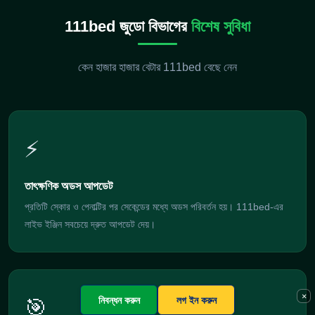
111bed জুডো বিভাগের
বিশেষ সুবিধা
কেন হাজার হাজার বেটার 111bed বেছে নেন
⚡
তাৎক্ষণিক অডস আপডেট
প্রতিটি স্কোর ও পেনাল্টির পর সেকেন্ডের মধ্যে অডস পরিবর্তন হয়। 111bed-এর
লাইভ ইঞ্জিন সবচেয়ে দ্রুত আপডেট দেয়।
×
নিবন্ধন করুন
লগ ইন করুন
🎯