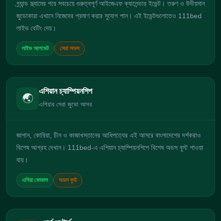
গ্র্যান্ড স্ল্যামের পরে সবচেয়ে গুরুত্বপূর্ণ আইজেএফ ক্যালেন্ডার ইভেন্ট। তরুণ ও উদীয়মান
জুডোকারা এখানে নিজেদের প্রমাণ করার সুযোগ পান। এই ইভেন্টগুলোতেও 111bed
লাইভ বেটিং দেয়।
লাইভ আপডেট
সেরা অডস
এশিয়ান চ্যাম্পিয়নশিপ
🌏
এশিয়ার সেরা জুডো আসর
জাপান, কোরিয়া, চীন ও কাজাখস্তানের আধিপত্যের এই আসরে বাংলাদেশের দর্শকরাও
বিশেষ আগ্রহ দেখান। 111bed-এ এশিয়ান চ্যাম্পিয়নশিপে বিশেষ অডস বুস্ট পাওয়া
যায়।
এশিয়া ফোকাস
অডস বুস্ট