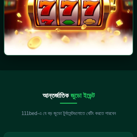
আন্তর্জাতিক
জুডো ইভেন্ট
111bed-এ যে বড় জুডো টুর্নামেন্টগুলোতে বেটিং করতে পারবেন