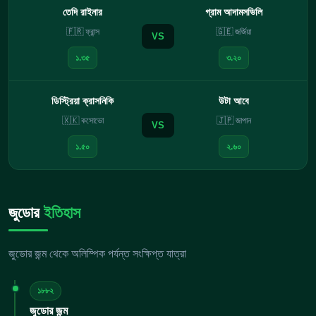
তেদি রাইনার
গ্রাম আদামসভিলি
🇫🇷 ফ্রান্স
🇬🇪 জর্জিয়া
VS
১.৩৫
৩.২০
ডিস্ট্রিয়া ক্রাসনিকি
উটা আবে
🇽🇰 কসোভো
🇯🇵 জাপান
VS
১.৫০
২.৬০
জুডোর
ইতিহাস
জুডোর জন্ম থেকে অলিম্পিক পর্যন্ত সংক্ষিপ্ত যাত্রা
১৮৮২
জুডোর জন্ম