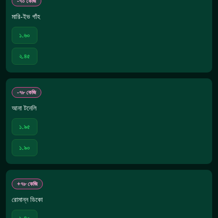
-৭০ কেজি
মারি-ইভ গাঁহ
১.৬০
২.৪৫
-৭৮ কেজি
আনা টনেলি
১.৯৫
১.৯০
+৭৮ কেজি
রোমান্ন ডিকো