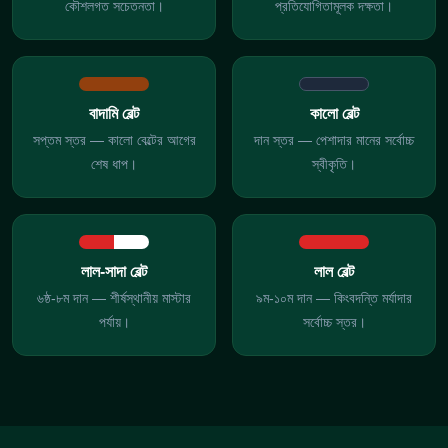
কৌশলগত সচেতনতা।
প্রতিযোগিতামূলক দক্ষতা।
বাদামি বেল্ট
কালো বেল্ট
সপ্তম স্তর — কালো বেল্টের আগের
দান স্তর — পেশাদার মানের সর্বোচ্চ
শেষ ধাপ।
স্বীকৃতি।
লাল-সাদা বেল্ট
লাল বেল্ট
৬ষ্ঠ-৮ম দান — শীর্ষস্থানীয় মাস্টার
৯ম-১০ম দান — কিংবদন্তি মর্যাদার
পর্যায়।
সর্বোচ্চ স্তর।