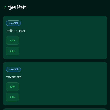
♂
পুরুষ বিভাগ
-৬০ কেজি
নাওহিসা তাকাতো
১.৪৫
২.৮০
-৬৬ কেজি
মান-ডেউ আন
১.৬০
২.৪০