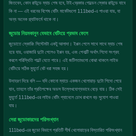
জিতবেন, কোন রাউন্ডে ম্যাচ শেষ হবে, টাই-ব্রেকার গোল্ডেন স্কোর রাউন্ডে যাবে
কি না — এই ধরনের বিশেষ বেটিং মার্কেটগুলো 111bed-এ পাওয়া যায়, যা
অন্য অনেক প্ল্যাটফর্মে থাকে না।
জুডোর নিয়মকানুন যেভাবে বেটিংয়ে প্রভাব ফেলে
জুডোতে স্কোরিং সিস্টেমটা একটু আলাদা। ইপ্পন পেলে সাথে সাথে ম্যাচ শেষ
হয়ে যায়, ওয়াজারি দুটো পেলেও ইপ্পন হয়, এবং পেনাল্টি অর্থাৎ শিদো সংগ্রহ
করলে পরিস্থিতি পাল্টে যেতে পারে। এই জটিলতাগুলো বোঝা থাকলে লাইভ
বেটিংয়ে সঠিক মুহূর্তে বেট ধরা সহজ হয়।
উদাহরণ দিয়ে বলি — যদি কোনো ম্যাচে একজন খেলোয়াড় দুটো শিদো পেয়ে
যান, তাহলে তাঁর প্রতিপক্ষের অডস উল্লেখযোগ্যভাবে বেড়ে যায়। ঠিক সেই
মুহূর্তে 111bed-এর লাইভ বেটিং প্যানেলে চোখ রাখলে বড় সুযোগ পাওয়া
যায়।
সেরা জুডোকারদের পরিসংখ্যান
111bed-এর জুডো বিভাগে প্রতিটি শীর্ষ খেলোয়াড়ের বিস্তারিত পরিসংখ্যান