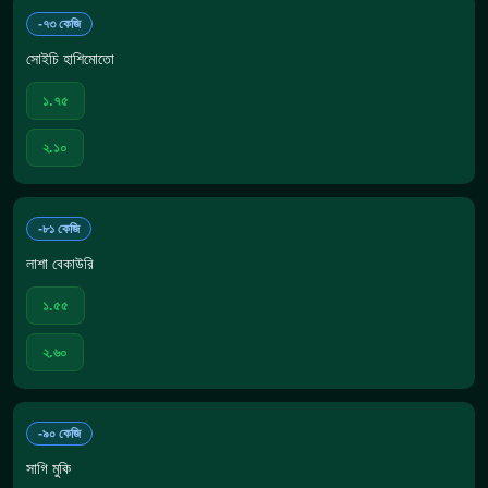
-৭৩ কেজি
সোইচি হাশিমোতো
১.৭৫
২.১০
-৮১ কেজি
লাশা বেকাউরি
১.৫৫
২.৬০
-৯০ কেজি
সাগি মুকি