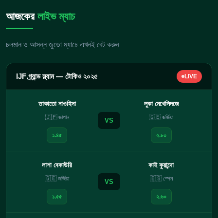
আজকের
লাইভ ম্যাচ
চলমান ও আসন্ন জুডো ম্যাচে এখনই বেট করুন
IJF গ্র্যান্ড স্ল্যাম — টোকিও ২০২৫
LIVE
তাকাতো নাওহিসা
লুকা মেখেলিদজে
🇯🇵 জাপান
🇬🇪 জর্জিয়া
VS
১.৪৫
২.৮০
লাশা বেকাউরি
কাই কুয়ান্দো
🇬🇪 জর্জিয়া
🇪🇸 স্পেন
VS
১.৫৫
২.৬০