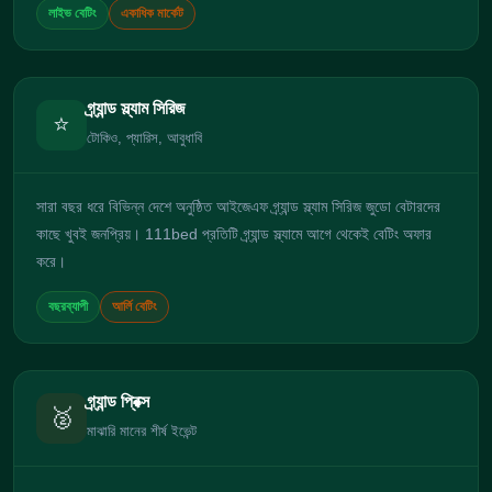
লাইভ বেটিং
একাধিক মার্কেট
গ্র্যান্ড স্ল্যাম সিরিজ
⭐
টোকিও, প্যারিস, আবুধাবি
সারা বছর ধরে বিভিন্ন দেশে অনুষ্ঠিত আইজেএফ গ্র্যান্ড স্ল্যাম সিরিজ জুডো বেটারদের
কাছে খুবই জনপ্রিয়। 111bed প্রতিটি গ্র্যান্ড স্ল্যামে আগে থেকেই বেটিং অফার
করে।
বছরব্যাপী
আর্লি বেটিং
গ্র্যান্ড প্রিক্স
🥈
মাঝারি মানের শীর্ষ ইভেন্ট