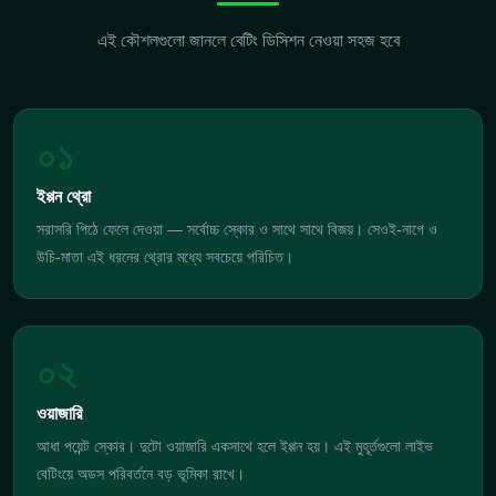
এই কৌশলগুলো জানলে বেটিং ডিসিশন নেওয়া সহজ হবে
০১
ইপ্পন থ্রো
সরাসরি পিঠে ফেলে দেওয়া — সর্বোচ্চ স্কোর ও সাথে সাথে বিজয়। সেওই-নাগে ও
উচি-মাতা এই ধরনের থ্রোর মধ্যে সবচেয়ে পরিচিত।
০২
ওয়াজারি
আধা পয়েন্ট স্কোর। দুটো ওয়াজারি একসাথে হলে ইপ্পন হয়। এই মুহূর্তগুলো লাইভ
বেটিংয়ে অডস পরিবর্তনে বড় ভূমিকা রাখে।