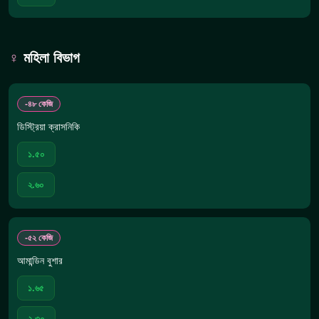
♀
মহিলা বিভাগ
-৪৮ কেজি
ডিস্ট্রিয়া ক্রাসনিকি
১.৫০
২.৬০
-৫২ কেজি
আমান্ডিন বুশার
১.৬৫
২.৩০