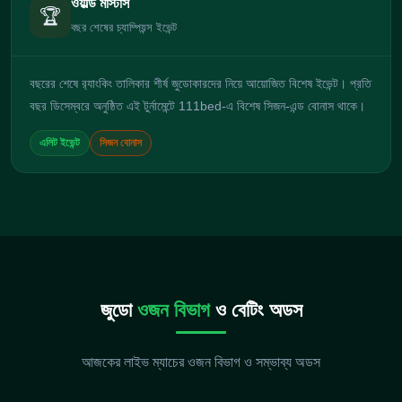
ওয়ার্ল্ড মাস্টার্স
🏆
বছর শেষের চ্যাম্পিয়ন্স ইভেন্ট
বছরের শেষে র‍্যাংকিং তালিকার শীর্ষ জুডোকারদের নিয়ে আয়োজিত বিশেষ ইভেন্ট। প্রতি
বছর ডিসেম্বরে অনুষ্ঠিত এই টুর্নামেন্টে 111bed-এ বিশেষ সিজন-এন্ড বোনাস থাকে।
এলিট ইভেন্ট
সিজন বোনাস
জুডো
ওজন বিভাগ
ও বেটিং অডস
আজকের লাইভ ম্যাচের ওজন বিভাগ ও সম্ভাব্য অডস