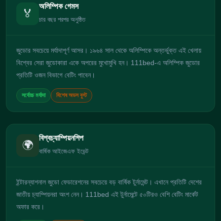
অলিম্পিক গেমস
🏅
চার বছর পরপর অনুষ্ঠিত
জুডোর সবচেয়ে মর্যাদাপূর্ণ আসর। ১৯৬৪ সাল থেকে অলিম্পিকে অন্তর্ভুক্ত এই খেলায়
বিশ্বের সেরা জুডোকারা একে অপরের মুখোমুখি হন। 111bed-এ অলিম্পিক জুডোর
প্রতিটি ওজন বিভাগে বেটিং পাবেন।
সর্বোচ্চ মর্যাদা
বিশেষ অডস বুস্ট
বিশ্বচ্যাম্পিয়নশিপ
🌍
বার্ষিক আইজেএফ ইভেন্ট
ইন্টারন্যাশনাল জুডো ফেডারেশনের সবচেয়ে বড় বার্ষিক টুর্নামেন্ট। এখানে প্রতিটি দেশের
জাতীয় চ্যাম্পিয়নরা অংশ নেন। 111bed এই টুর্নামেন্টে ৫০টিরও বেশি বেটিং মার্কেট
অফার করে।