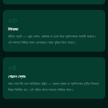
০৩
নিউয়াজা
মাটিতে লড়াই — হোল্ড ডাউন, আর্মলক বা চোক দিয়ে প্রতিপক্ষকে সাবমিট করানো।
এই দক্ষতায় পিছিয়ে থাকা খেলোয়াড়ও ম্যাচ ঘুরিয়ে দিতে পারেন।
০৪
গোল্ডেন স্কোর
সময় শেষে টাই হলে অতিরিক্ত রাউন্ড — প্রথম স্কোর বা প্রতিপক্ষের তৃতীয় শিদোতে
বিজয় নির্ধারিত হয়। এই পর্যায়ে অডস সবচেয়ে অস্থির থাকে।