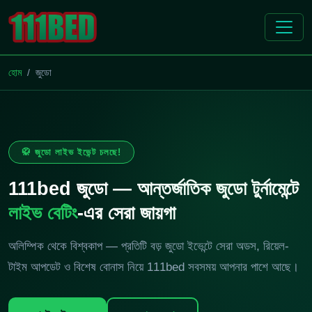
হোম
জুডো
🥋 জুডো লাইভ ইভেন্ট চলছে!
111bed জুডো — আন্তর্জাতিক জুডো টুর্নামেন্টে
লাইভ বেটিং
-এর সেরা জায়গা
অলিম্পিক থেকে বিশ্বকাপ — প্রতিটি বড় জুডো ইভেন্টে সেরা অডস, রিয়েল-
টাইম আপডেট ও বিশেষ বোনাস নিয়ে 111bed সবসময় আপনার পাশে আছে।