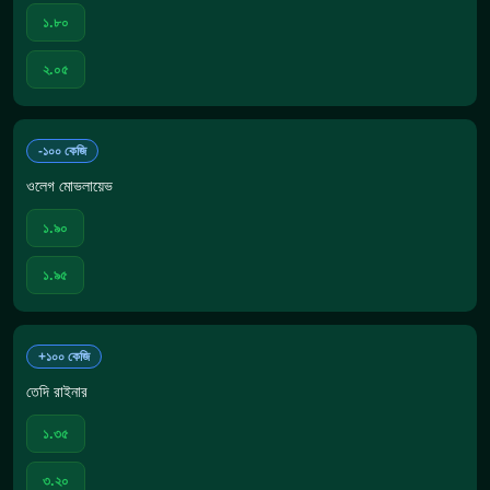
১.৮০
২.০৫
-১০০ কেজি
ওলেগ মোভলায়েভ
১.৯০
১.৯৫
+১০০ কেজি
তেদি রাইনার
১.৩৫
৩.২০