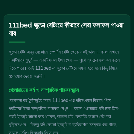
111bed জুডো বেটিংয়ে কীভাবে সেরা ফলাফল পাওয়া
যায়
জুডো বেটিং অন্য যেকোনো স্পোর্টস বেটিং থেকে একটু আলাদা, কারণ এখানে
একটিমাত্র মুহূর্ত — একটি সফল ইপ্পন থ্রো — পুরো ম্যাচের ফলাফল বদলে
দিতে পারে। তাই 111bed-এ জুডো বেটিংয়ে সফল হতে হলে কিছু বিষয়ে
মনোযোগ দেওয়া জরুরি।
খেলোয়াড়ের ফর্ম ও সাম্প্রতিক পারফরম্যান্স
যেকোনো বড় টুর্নামেন্টের আগে 111bed-এর পরিসংখ্যান বিভাগে গিয়ে
প্রতিযোগীদের সাম্প্রতিক ফলাফল দেখুন। কোনো খেলোয়াড় যদি টানা তিন-
চারটি ইভেন্টে ভালো করে থাকেন, তাহলে তাঁর ফেভারিট অডসে বেট করা
যুক্তিসংগত। কিন্তু যদি কোনো ইনজুরি বা ব্যক্তিগত সমস্যার খবর থাকে,
তাহলে সেটিও বিবেচনায় নিতে হবে।