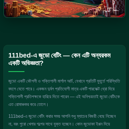
111bed-এ জুডো বেটিং — কেন এটি অন্যরকম
একটি অভিজ্ঞতা?
জুডো একটি কৌশলী ও শক্তিশালী মার্শাল আর্ট, যেখানে প্রতিটি মুহূর্তে পরিস্থিতি
বদলে যেতে পারে। একজন দুর্বল প্রতিযোগী মাত্র একটি পারফেক্ট থ্রো দিয়ে
শক্তিশালী প্রতিপক্ষকে হারিয়ে দিতে পারেন — এই অনিশ্চয়তাই জুডো বেটিংকে
এত রোমাঞ্চকর করে তোলে।
111bed-এ জুডো বেটিং করার সময় আপনি শুধু ম্যাচের বিজয়ী বেছে নিচ্ছেন
না, বরং পুরো খেলার গল্পের সাথে যুক্ত হচ্ছেন। কোন জুডোকা ইপ্পন দিয়ে