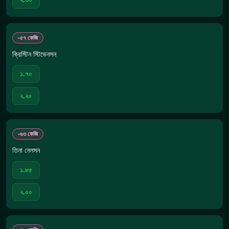
-৫৭ কেজি
ক্রিস্টিন স্টিভেনসন
১.৭০
২.২০
-৬৩ কেজি
তিনা নেলসন
১.৮৫
২.০০