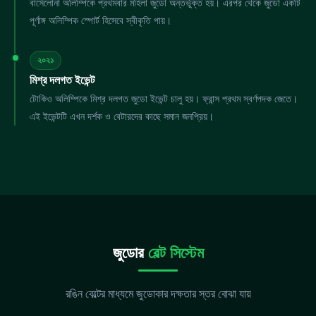
বার্সেলোনা অলিম্পিকে প্রথমবার মহিলা জুডো অন্তর্ভুক্ত হয়। এরপর থেকে জুডো একটি
পূর্ণাঙ্গ অলিম্পিক স্পোর্ট হিসেবে স্বীকৃতি পায়।
২০২১
মিশ্র দলগত ইভেন্ট
টোকিও অলিম্পিকে মিশ্র দলগত জুডো ইভেন্ট চালু হয়। ফ্রান্স প্রথম স্বর্ণপদক জেতে।
এই ইভেন্টটি এখন দর্শক ও বেটারদের কাছে সমান জনপ্রিয়।
জুডোর
বেল্ট সিস্টেম
রঙিন বেল্টের মাধ্যমে জুডোকার দক্ষতার স্তর বোঝা যায়