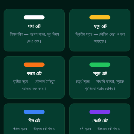
সাদা বেল্ট
হলুদ বেল্ট
শিক্ষানবিশ — প্রথম স্তর, মূল নিয়ম
দ্বিতীয় স্তর — মৌলিক থ্রো ও ফল
শেখা শুরু।
আয়ত্ত।
কমলা বেল্ট
সবুজ বেল্ট
তৃতীয় স্তর — কৌশলে বৈচিত্র্য
চতুর্থ স্তর — মাঝারি দক্ষতা, ম্যাচে
আসতে শুরু করে।
প্রতিযোগিতার যোগ্য।
নীল বেল্ট
বেগুনি বেল্ট
পঞ্চম স্তর — উন্নত কৌশল ও
ষষ্ঠ স্তর — উচ্চতর কৌশল ও